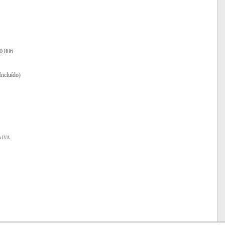
10 806
Incluído)
em IVA