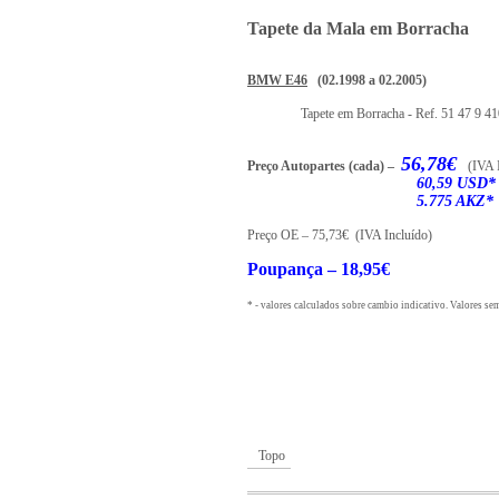
Tapete da Mala em Borracha
BMW E46
(02.1998 a 02.2005)
Tapete em Borracha - Ref. 51 47 9 4
56,78€
Preço Autopartes (cada) –
(IVA 
60,59 USD*
5.775 AKZ*
Preço OE – 75,73€ (IVA Incluído)
Poupança – 18,95
€
* - valores calculados sobre cambio indicativo. Valores s
Topo